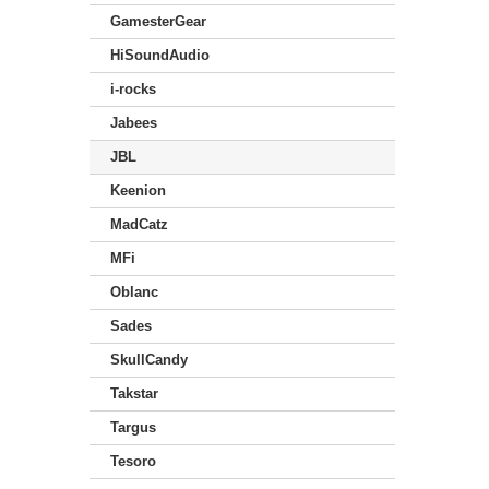
GamesterGear
HiSoundAudio
i-rocks
Jabees
JBL
Keenion
MadCatz
MFi
Oblanc
Sades
SkullCandy
Takstar
Targus
Tesoro