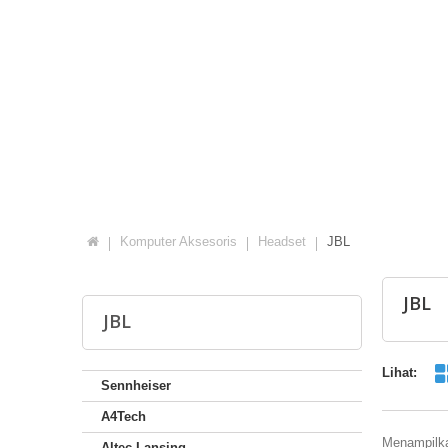
Komputer Aksesoris
Headset
JBL
JBL
JBL
Lihat:
Sennheiser
A4Tech
Menampilkan
Altec Lansing