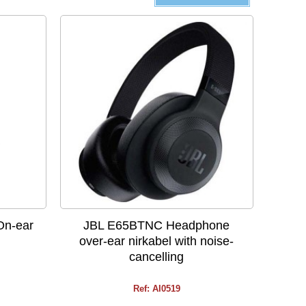
On-ear
JBL E65BTNC Headphone
over-ear nirkabel with noise-
cancelling
Ref: AI0519