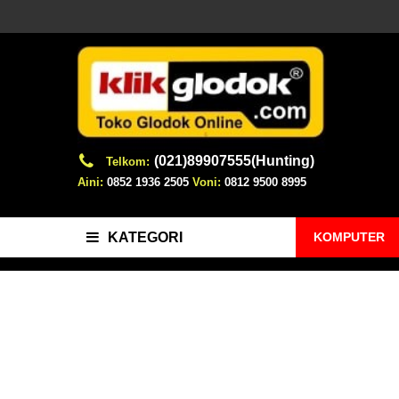
(021)89907555(Hunting)
Telkom:
Aini:
0852 1936 2505
Voni:
0812 9500 8995
KOMPUTER
KATEGORI