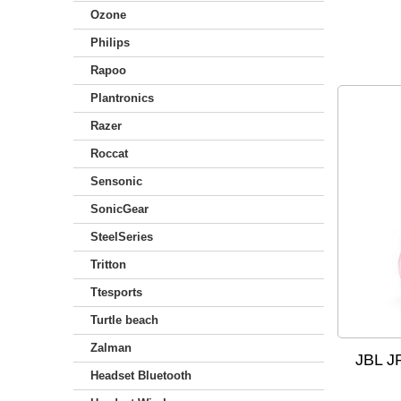
Ozone
Philips
Rapoo
Plantronics
Razer
Roccat
Sensonic
SonicGear
SteelSeries
Tritton
Ttesports
Turtle beach
Zalman
JBL J
Headset Bluetooth