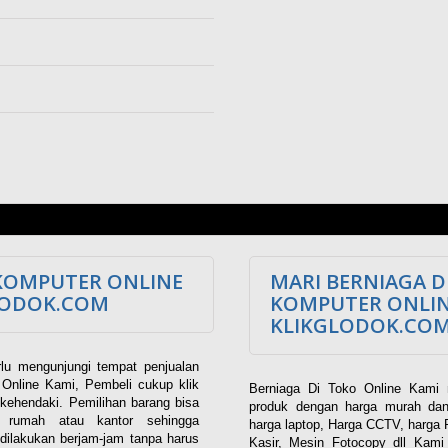
KOMPUTER ONLINE
MARI BERNIAGA D
LODOK.COM
KOMPUTER ONLI
KLIKGLODOK.CO
lu mengunjungi tempat penjualan
Online Kami, Pembeli cukup klik
Berniaga Di Toko Online Kami 
kehendaki. Pemilihan barang bisa
produk dengan harga murah dan
i rumah atau kantor sehingga
harga laptop, Harga CCTV, harga 
dilakukan berjam-jam tanpa harus
Kasir, Mesin Fotocopy dll Kam