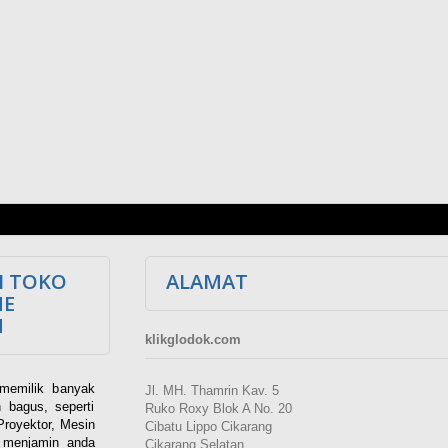
I TOKO
ALAMAT
NE
M
klikglodok.com
memilik banyak
Jl. MH. Thamrin Kav. 5
 bagus, seperti
Ruko Roxy Blok A No. 20
Proyektor, Mesin
Cibatu Lippo Cikarang
i menjamin anda
Cikarang Selatan